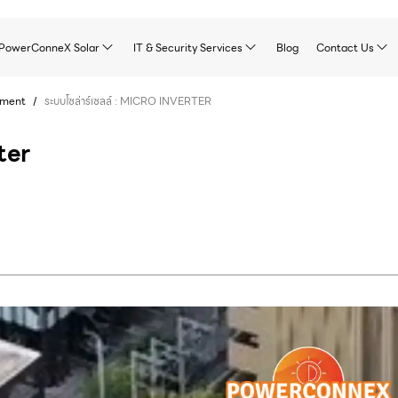
PowerConneX Solar
IT & Security Services
Blog
Contact Us
tment
/
ระบบโซล่าร์เซลล์ : MICRO INVERTER
ter